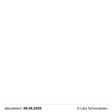
[DSGV]
[IMPRESSUM]
[HÄNDLERLOGIN]
[WIDERRUF]
©
Lika Schmodsien
aktualisiert:
06.08.2026
© Lika Schmodsien